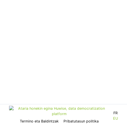
FR
EU
Termino eta Baldintzak
Pribatutasun politika