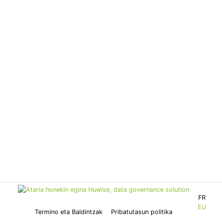
FR
EU
Termino eta Baldintzak
Pribatutasun politika